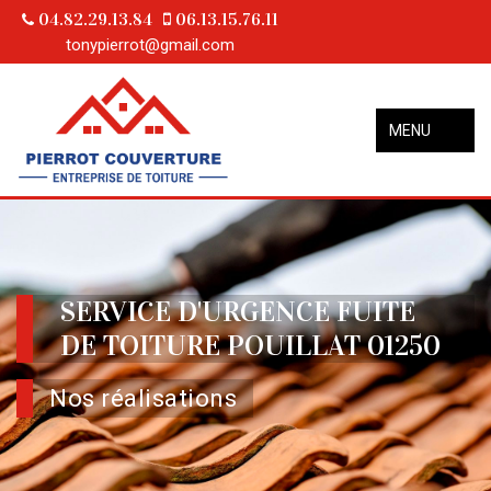
04.82.29.13.84
06.13.15.76.11
tonypierrot@gmail.com
MENU
SERVICE D'URGENCE FUITE
DE TOITURE POUILLAT 01250
Nos réalisations