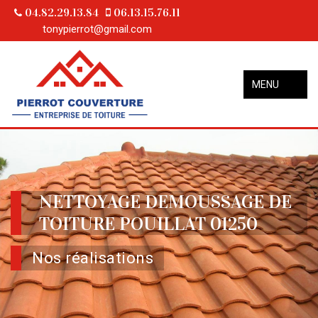
04.82.29.13.84
06.13.15.76.11
tonypierrot@gmail.com
MENU
NETTOYAGE DEMOUSSAGE DE
TOITURE POUILLAT 01250
Nos réalisations