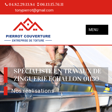
04.82.29.13.84
06.13.15.76.11
tonypierrot@gmail.com
MENU
SPÉCIALISTE EN TRAVAUX DE
ZINGUERIE ECHALLON 01130
Nos réalisations