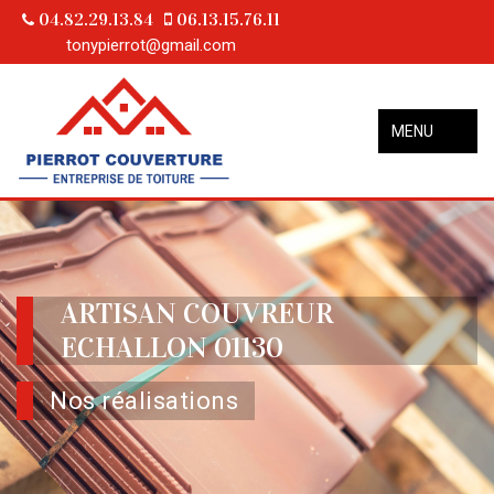
04.82.29.13.84
06.13.15.76.11
tonypierrot@gmail.com
MENU
ARTISAN COUVREUR
ECHALLON 01130
Nos réalisations