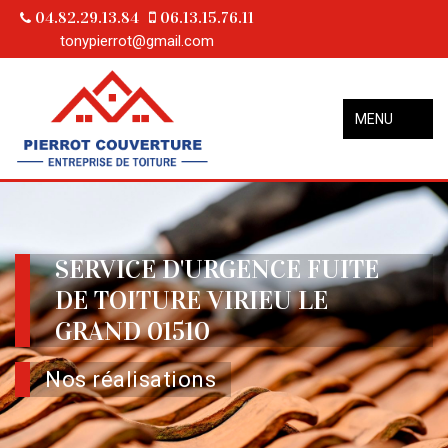
04.82.29.13.84
06.13.15.76.11
tonypierrot@gmail.com
MENU
SERVICE D'URGENCE FUITE
DE TOITURE VIRIEU LE
GRAND 01510
Nos réalisations