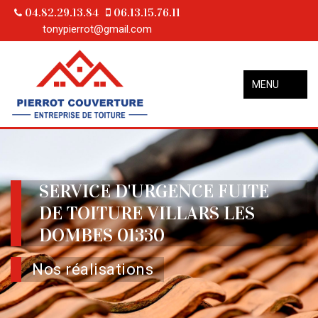
04.82.29.13.84
06.13.15.76.11
tonypierrot@gmail.com
MENU
SERVICE D'URGENCE FUITE
DE TOITURE VILLARS LES
DOMBES 01330
Nos réalisations