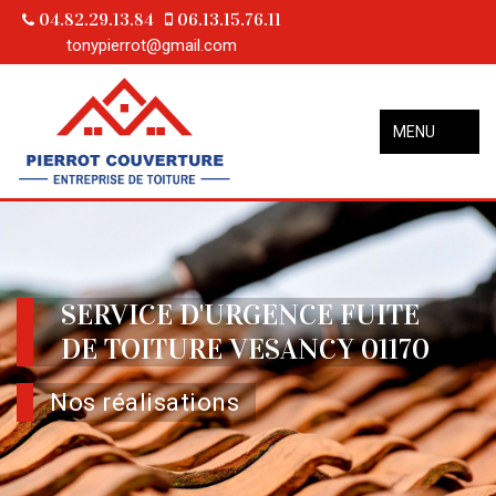
04.82.29.13.84
06.13.15.76.11
tonypierrot@gmail.com
MENU
SERVICE D'URGENCE FUITE
DE TOITURE VESANCY 01170
Nos réalisations