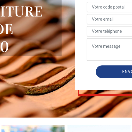
OITURE
DE
70