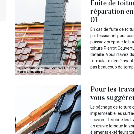
Fuite de toitu
réparation en
01
En cas de fuite de toitu
professionnel pour assu
puissiez préparer le bu
toiture Pierrot Couvert
détaillé. Vous n’avez do
formulaire dédié avant 
pas beaucoup de temps 
Pour les trav
vous suggérer
Le bâchage de toiture c
imperméable les surfa
couvreur termine les t
en œuvre lorsque la zon
éléments extérieurs tom