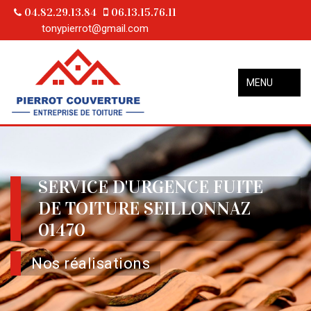
04.82.29.13.84
06.13.15.76.11
tonypierrot@gmail.com
MENU
SERVICE D'URGENCE FUITE
DE TOITURE SEILLONNAZ
01470
Nos réalisations