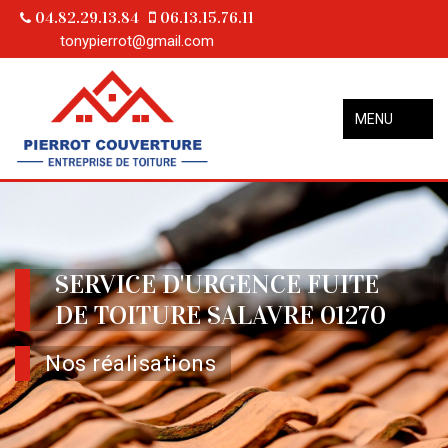
04.82.29.13.84
06.13.15.76.11
tonypierrot@gmail.com
MENU
SERVICE D'URGENCE FUITE
DE TOITURE SALAVRE 01270
Nos réalisations