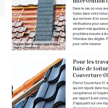
intervention 
Dans le cas où vous av
fuites dans votre toitur
aux services d’un couv
vérifications pour savo
seraient mal ajustées ou
procédera ensuite à la 
l’étendue des dégâts. 
pour cette mission.
Pour les trav
fuite de toitu
Couverture 0
Pierrot Couverture 01 e
qui est réputé dans tout
compétence et l’expéri
par rapport à ses concur
S’appuyant sur une équi