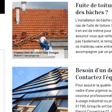
Fuite de toitu
des bâches ?
L’installation de bâche
cas de fuite de toiture.
il en est de même pour
assurez-vous que cette 
pas facilement, le temp
ce matériau varie entre
accompagner par un pro
Besoin d’un d
Contactez l’é
Pour assurer la qualité 
cadre d’une urgence ou 
couvreur professionnel.
à usage industriel ou pr
01190, lorsqu’ils ont b
Pierrot Couverture 01. C