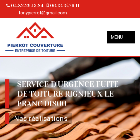
04.82.29.13.84
06.13.15.76.11
tonypierrot@gmail.com
MENU
SERVICE D'URGENCE FUITE
DE TOITURE RIGNIEUX LE
FRANC 01800
Nos réalisations