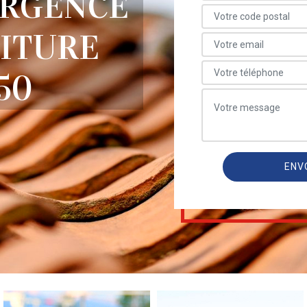
URGENCE
OITURE
50