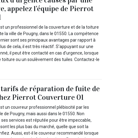
re, appelez l’équipe de Pierrot
1
st un professionnel de la couverture et de la toiture
te la ville de Pougny, dans le 01550. La compétence
ernier sont ses principaux avantages par rapport à
us de cela, il est très réactif. S’appuyant sur une
nné, il peut être contacté en cas d’urgence, lorsque
e toiture ou un soulèvement des tuiles. Contactez-le
tarifs de réparation de fuite de
chez Pierrot Couverture 01
st un couvreur professionnel plébiscité par les
ille de Pougny, mais aussi dans le 01550. Non
 ses services est réputée pour être impeccable,
 sont les plus bas du marché, quelle que soit la
nfiez. Aussi, est-il le couvreur recommandé lorsque