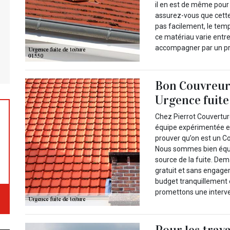
il en est de même pour
assurez-vous que cette 
pas facilement, le temp
ce matériau varie entre
accompagner par un pro
Bon Couvreur 
Urgence fuite 
Chez Pierrot Couverture
équipe expérimentée et 
prouver qu’on est un Co
Nous sommes bien équip
source de la fuite. De
gratuit et sans engage
budget tranquillement 
promettons une interv
Pour les trav