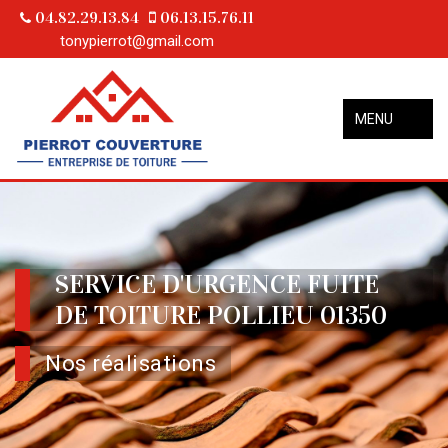
04.82.29.13.84
06.13.15.76.11
tonypierrot@gmail.com
MENU
SERVICE D'URGENCE FUITE
DE TOITURE POLLIEU 01350
Nos réalisations