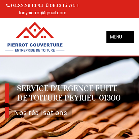
04.82.29.13.84
06.13.15.76.11
tonypierrot@gmail.com
MENU
SERVICE D'URGENCE FUITE
DE TOITURE PEYRIEU 01300
Nos réalisations