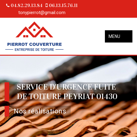
04.82.29.13.84
06.13.15.76.11
tonypierrot@gmail.com
MENU
SERVICE D'URGENCE FUITE
DE TOITURE PEYRIAT 01430
Nos réalisations