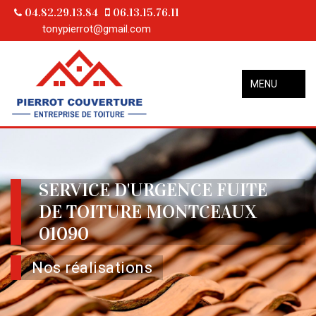
04.82.29.13.84
06.13.15.76.11
tonypierrot@gmail.com
MENU
SERVICE D'URGENCE FUITE
DE TOITURE MONTCEAUX
01090
Nos réalisations