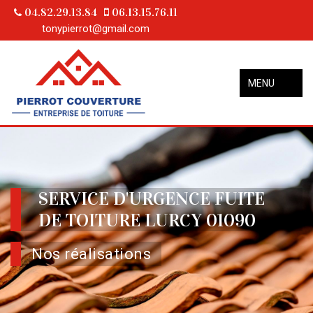
04.82.29.13.84
06.13.15.76.11
tonypierrot@gmail.com
MENU
SERVICE D'URGENCE FUITE
DE TOITURE LURCY 01090
Nos réalisations