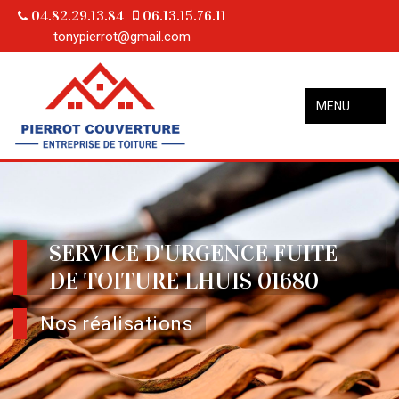
04.82.29.13.84
06.13.15.76.11
tonypierrot@gmail.com
MENU
SERVICE D'URGENCE FUITE
DE TOITURE LHUIS 01680
Nos réalisations