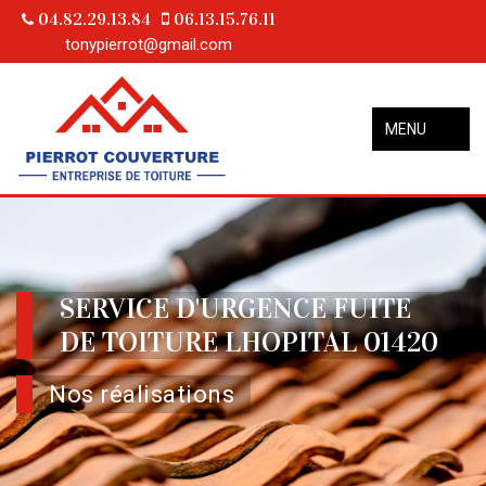
04.82.29.13.84
06.13.15.76.11
tonypierrot@gmail.com
MENU
SERVICE D'URGENCE FUITE
DE TOITURE LHOPITAL 01420
Nos réalisations