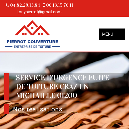
04.82.29.13.84
06.13.15.76.11
tonypierrot@gmail.com
MENU
SERVICE D'URGENCE FUITE
DE TOITURE CRAZ EN
MICHAILLE 01200
Nos réalisations