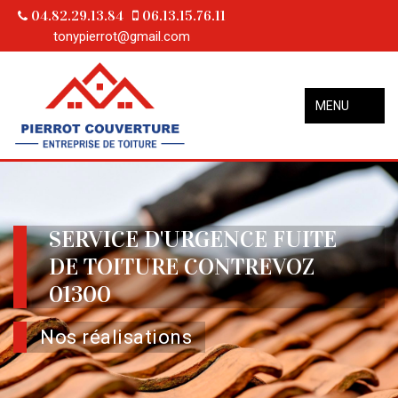
04.82.29.13.84
06.13.15.76.11
tonypierrot@gmail.com
MENU
SERVICE D'URGENCE FUITE
DE TOITURE CONTREVOZ
01300
Nos réalisations