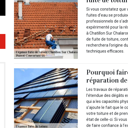
Si vous constatez que v
fuites d’eau se produis
professionnels de s’adr
expérimenté pour la ré
à Chatillon Sur Chalaro
de fuite de toiture, co
recherchera l’origine d
techniques efficaces.
Pourquoi fair
réparation de 
Les travaux de réparat
l’étendue des dégâts es
qui a les capacités phys
s’ajoute le fait que le
votre toiture et de pre
état de celle-ci. Si vo
de faire confiance à l’