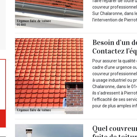
faire réparer de toute 
couvreur professionnel 
Sur Chalaronne, dans 
l’intervention de Pierr
Besoin d’un d
Contactez l’é
Pour assurer la qualité 
cadre d’une urgence ou 
couvreur professionnel.
à usage industriel ou pr
Chalaronne, dans le 014
ils s’adressent à Pierr
l’efficacité de ses serv
pour de plus amples in
Quel couvreur
fuite de toitu