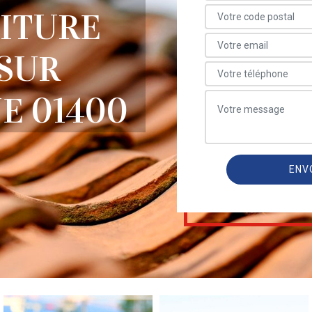
OITURE
SUR
E 01400