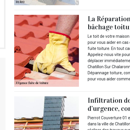
La Réparation
bâchage toitu
Le toit de votre maison
pour vous aider en cas
fuite toiture. En tout c
Appelez-nous vite pou
déplacer immédiatement
Chatillon Sur Chalaron
Dépannage toiture, com
pour vous aider comme i
Infiltration d
d’urgence, co
Pierrot Couverture 01 e
dans la ville de Chatill
réaliser des travaux sur