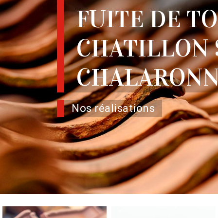
FUITE DE T
CHATILLON 
CHALARONN
Nos réalisations