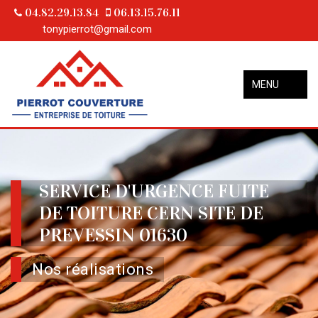
04.82.29.13.84
06.13.15.76.11
tonypierrot@gmail.com
MENU
SERVICE D'URGENCE FUITE
DE TOITURE CERN SITE DE
PREVESSIN 01630
Nos réalisations