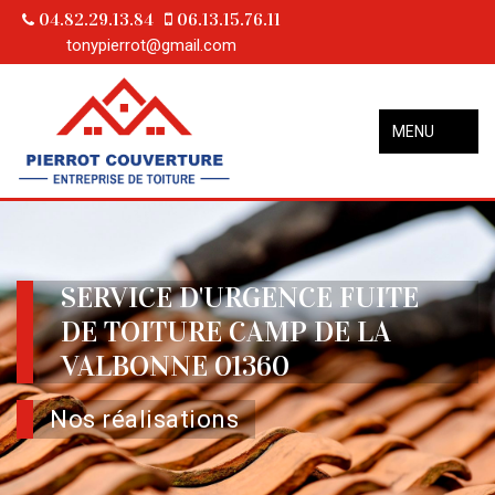
04.82.29.13.84
06.13.15.76.11
tonypierrot@gmail.com
MENU
SERVICE D'URGENCE FUITE
DE TOITURE CAMP DE LA
VALBONNE 01360
Nos réalisations