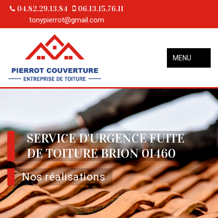
04.82.29.13.84
06.13.15.76.11
tonypierrot@gmail.com
MENU
SERVICE D'URGENCE FUITE
DE TOITURE BRION 01460
Nos réalisations