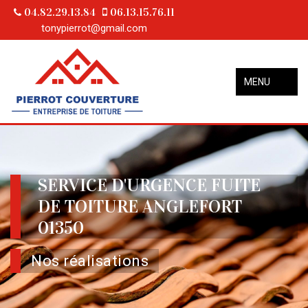
04.82.29.13.84
06.13.15.76.11
tonypierrot@gmail.com
MENU
SERVICE D'URGENCE FUITE
DE TOITURE ANGLEFORT
01350
Nos réalisations