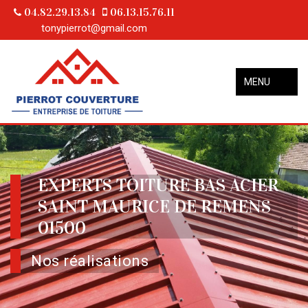
04.82.29.13.84
06.13.15.76.11
tonypierrot@gmail.com
MENU
EXPERTS TOITURE BAS ACIER
SAINT MAURICE DE REMENS
01500
Nos réalisations