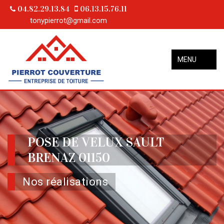
04.82.29.13.84
06.13.15.76.11
tonypierrot@gmail.com
MENU
POSE DE VELUX SAULT
BRENAZ 01150
Nos réalisations