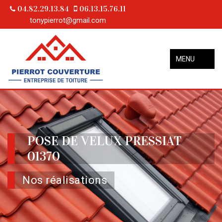
04.82.29.13.84
06.13.15.76.11
tonypierrot@gmail.com
MENU
POSE DE VELUX PRESSIAT
01370
Nos réalisations