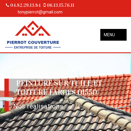
04.82.29.13.84
06.13.15.76.11
tonypierrot@gmail.com
MENU
PEINTURE SUR TUILE ET
TOITURE FARGES 01550
Nos réalisations