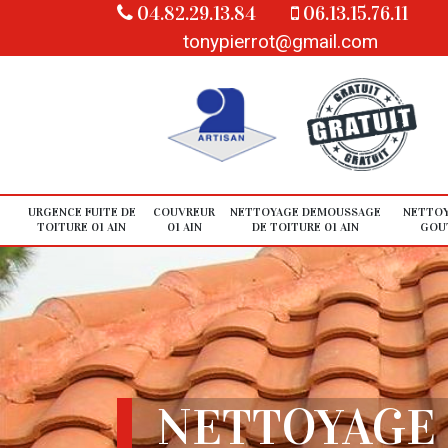
04.82.29.13.84
06.13.15.76.11
tonypierrot@gmail.com
URGENCE FUITE DE
COUVREUR
NETTOYAGE DEMOUSSAGE
NETTOY
TOITURE 01 AIN
01 AIN
DE TOITURE 01 AIN
GOUT
NETTOYAGE