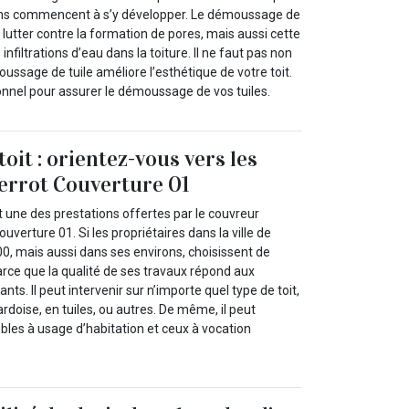
hens commencent à s’y développer. Le démoussage de
 lutter contre la formation de pores, mais aussi cette
filtrations d’eau dans la toiture. Il ne faut pas non
oussage de tuile améliore l’esthétique de votre toit.
nnel pour assurer le démoussage de vos tuiles.
oit : orientez-vous vers les
ierrot Couverture 01
t une des prestations offertes par le couvreur
uverture 01. Si les propriétaires dans la ville de
00, mais aussi dans ses environs, choisissent de
 parce que la qualité de ses travaux répond aux
nts. Il peut intervenir sur n’importe quel type de toit,
 ardoise, en tuiles, ou autres. De même, il peut
ubles à usage d’habitation et ceux à vocation