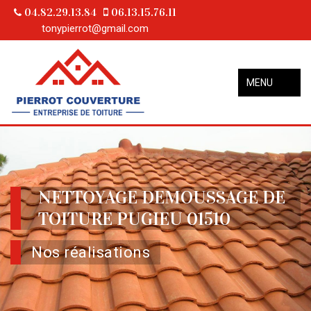
04.82.29.13.84
06.13.15.76.11
tonypierrot@gmail.com
MENU
NETTOYAGE DEMOUSSAGE DE
TOITURE PUGIEU 01510
Nos réalisations