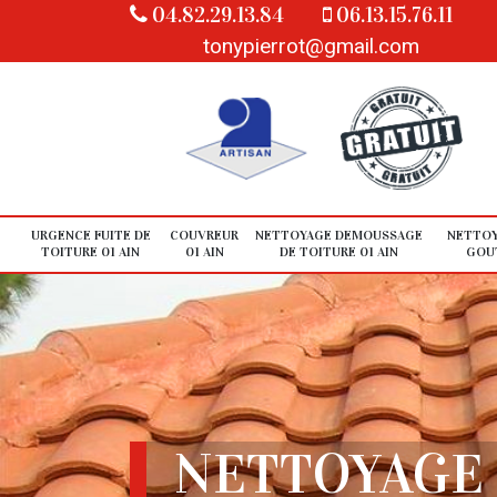
04.82.29.13.84
06.13.15.76.11
tonypierrot@gmail.com
URGENCE FUITE DE
COUVREUR
NETTOYAGE DEMOUSSAGE
NETTOY
TOITURE 01 AIN
01 AIN
DE TOITURE 01 AIN
GOUT
NETTOYAGE