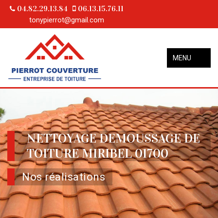
04.82.29.13.84
06.13.15.76.11
tonypierrot@gmail.com
MENU
NETTOYAGE DEMOUSSAGE DE
TOITURE MIRIBEL 01700
Nos réalisations