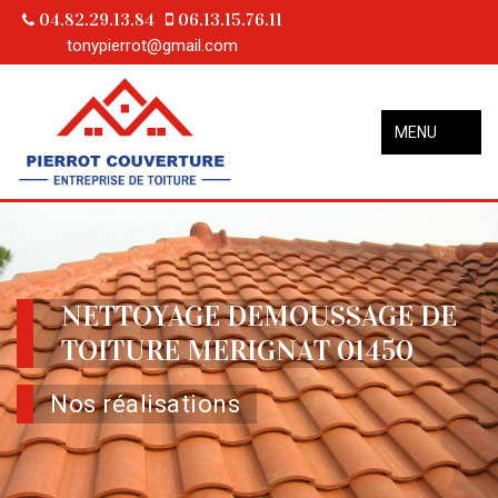
04.82.29.13.84
06.13.15.76.11
tonypierrot@gmail.com
MENU
NETTOYAGE DEMOUSSAGE DE
TOITURE MERIGNAT 01450
Nos réalisations