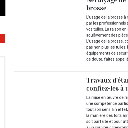
brosse
L’usage de la brosse 
par les professionnels
vos tuiles. La raison e
soulèvement des pièces,
L’usage de la brosse, 
pas non plus les tuiles
équipements de sécurité
de doute, faites appel
Travaux d’étan
confiez-les à
La mise en œuvre de n’i
une compétence particul
tout son sens. En effet,
la manière des toits ar
soit parfaite et pour at
à un couvreur chevronné