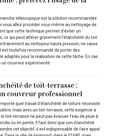
à manche télescopique est la solution recommandée
 si vous allez procéder vous-même au nettoyage de
n est que cette technique permet d’éviter un
 ce qui peut altérer gravement l’étanchéité du toit.
contrairement au nettoyeur haute pression, ne casse
. Il est toutefois recommandé de porter des
 adaptés pour la réalisation de cette tâche. En cas
 à un couvreur expérimenté.
chéité de toit-terrasse :
 un couvreur professionnel
mporte quel travail d’étanchéité de toiture nécessite
ière, mais avec un toit-terrasse, cette exigence a
 le toit-terrasse ne peut pas évacuer l’eau de pluie à
rondis ou en pente. Il faut donc que son étanchéité
teindre cet objectif, il est indispensable de faire appel
. Dans la ville de Innimond, dans le 01680, mais