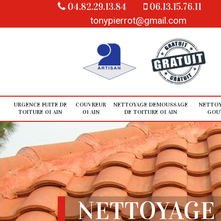
04.82.29.13.84
06.13.15.76.11
tonypierrot@gmail.com
URGENCE FUITE DE
COUVREUR
NETTOYAGE DEMOUSSAGE
NETTOY
TOITURE 01 AIN
01 AIN
DE TOITURE 01 AIN
GOUT
NETTOYAGE