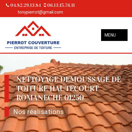
04.82.29.13.84
06.13.15.76.11
tonypierrot@gmail.com
MENU
NETTOYAGE DEMOUSSAGE DE
TOITURE HAUTECOURT
ROMANECHE 01250
Nos réalisations