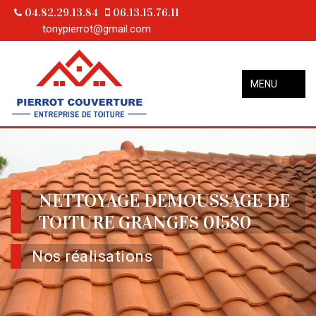
04.82.29.13.84
06.13.15.76.11
tonypierrot@gmail.com
MENU
NETTOYAGE DEMOUSSAGE DE
TOITURE GRANGES 01580
Nos réalisations