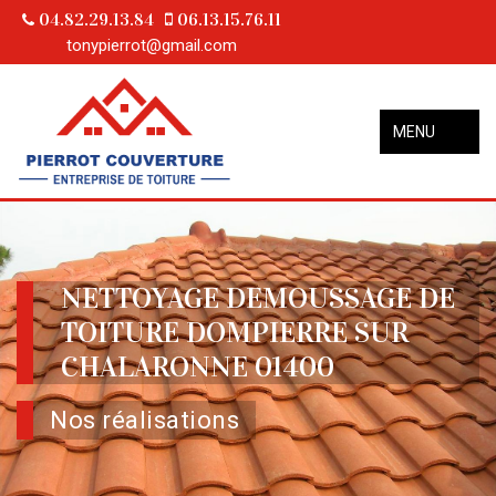
04.82.29.13.84
06.13.15.76.11
tonypierrot@gmail.com
MENU
NETTOYAGE DEMOUSSAGE DE
TOITURE DOMPIERRE SUR
CHALARONNE 01400
Nos réalisations