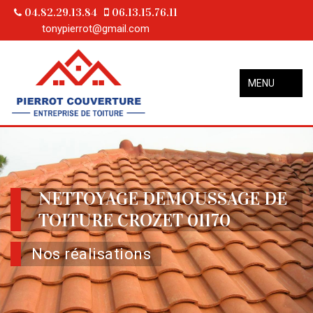
04.82.29.13.84
06.13.15.76.11
tonypierrot@gmail.com
MENU
NETTOYAGE DEMOUSSAGE DE
TOITURE CROZET 01170
Nos réalisations