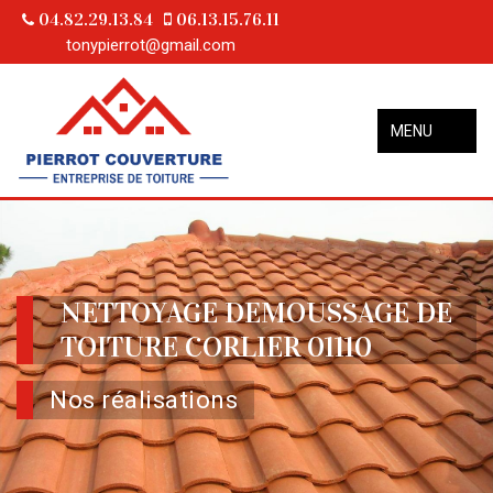
04.82.29.13.84
06.13.15.76.11
tonypierrot@gmail.com
MENU
NETTOYAGE DEMOUSSAGE DE
TOITURE CORLIER 01110
Nos réalisations