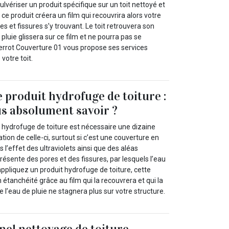
ulvériser un produit spécifique sur un toit nettoyé et
e produit créera un film qui recouvrira alors votre
res et fissures s’y trouvant. Le toit retrouvera son
 pluie glissera sur ce film et ne pourra pas se
ierrot Couverture 01 vous propose ses services
votre toit.
e produit hydrofuge de toiture :
s absolument savoir ?
t hydrofuge de toiture est nécessaire une dizaine
ation de celle-ci, surtout si c’est une couverture en
s l’effet des ultraviolets ainsi que des aléas
présente des pores et des fissures, par lesquels l’eau
s appliquez un produit hydrofuge de toiture, cette
 étanchéité grâce au film qui la recouvrera et qui la
 l’eau de pluie ne stagnera plus sur votre structure.
nel nettoyage de toiture