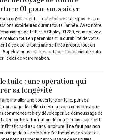
rture 01 pour vous aider
e soin qu'elle mérite. Toute toiture est exposée aux
essions extérieures durant toute l'année. Avec notre
démoussage de toiture à Chaley 01230, vous pouvez
tre maison tout en pérennisant la durabilité de votre
ent à ce que le toit traité soit très propre, tout en
at. Appelez-nous maintenant pour bénéficier de notre
r l'éclat de votre maison.
 tuile : une opération qui
rer sa longévité
faire installer une couverture en tuile, pensez
 démoussage de celle-ci dès que vous constatez que
hens commencent à s’y développer. Le démoussage de
 lutter contre la formation de pores, mais aussi cette
filtrations d’eau dans la toiture. Il ne faut pas non
oussage de tuile améliore l’esthétique de votre toit.
nnel pour assurer le démoussage de vos tuiles.