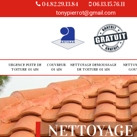
04.82.29.13.84
06.13.15.76.11
tonypierrot@gmail.com
URGENCE FUITE DE
COUVREUR
NETTOYAGE DEMOUSSAGE
NETTOY
TOITURE 01 AIN
01 AIN
DE TOITURE 01 AIN
GOUT
NETTOYAGE