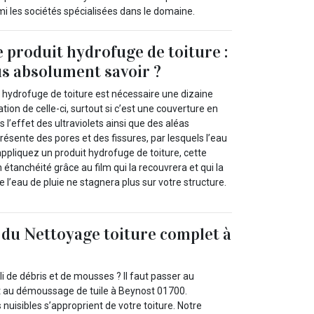
mi les sociétés spécialisées dans le domaine.
e produit hydrofuge de toiture :
s absolument savoir ?
t hydrofuge de toiture est nécessaire une dizaine
ation de celle-ci, surtout si c’est une couverture en
s l’effet des ultraviolets ainsi que des aléas
présente des pores et des fissures, par lesquels l’eau
s appliquez un produit hydrofuge de toiture, cette
 étanchéité grâce au film qui la recouvrera et qui la
 l’eau de pluie ne stagnera plus sur votre structure.
e du Nettoyage toiture complet à
i de débris et de mousses ? Il faut passer au
t au démoussage de tuile à Beynost 01700.
nuisibles s’approprient de votre toiture. Notre