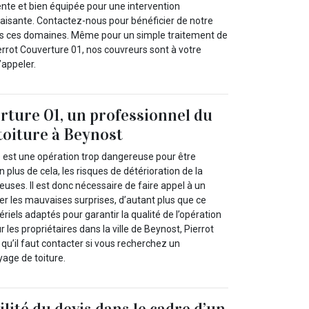
nte et bien équipée pour une intervention
faisante. Contactez-nous pour bénéficier de notre
s ces domaines. Même pour un simple traitement de
ierrot Couverture 01, nos couvreurs sont à votre
’appeler.
rture 01, un professionnel du
toiture à Beynost
e est une opération trop dangereuse pour être
 plus de cela, les risques de détérioration de la
uses. Il est donc nécessaire de faire appel à un
er les mauvaises surprises, d’autant plus que ce
riels adaptés pour garantir la qualité de l’opération
ur les propriétaires dans la ville de Beynost, Pierrot
 qu’il faut contacter si vous recherchez un
yage de toiture.
tilité du devis dans le cadre d’un