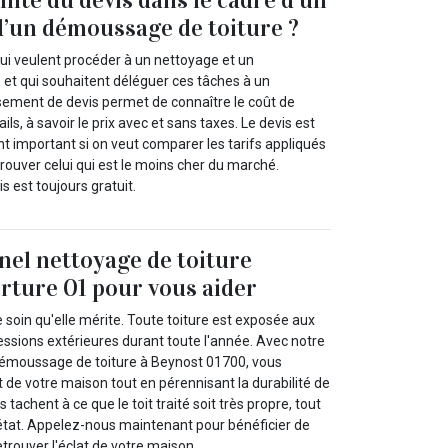
d’un démoussage de toiture ?
qui veulent procéder à un nettoyage et un
et qui souhaitent déléguer ces tâches à un
ssement de devis permet de connaître le coût de
ails, à savoir le prix avec et sans taxes. Le devis est
important si on veut comparer les tarifs appliqués
 trouver celui qui est le moins cher du marché.
s est toujours gratuit.
nel nettoyage de toiture
rture 01 pour vous aider
e soin qu'elle mérite. Toute toiture est exposée aux
essions extérieures durant toute l'année. Avec notre
démoussage de toiture à Beynost 01700, vous
t de votre maison tout en pérennisant la durabilité de
s tachent à ce que le toit traité soit très propre, tout
 état. Appelez-nous maintenant pour bénéficier de
trouver l'éclat de votre maison.