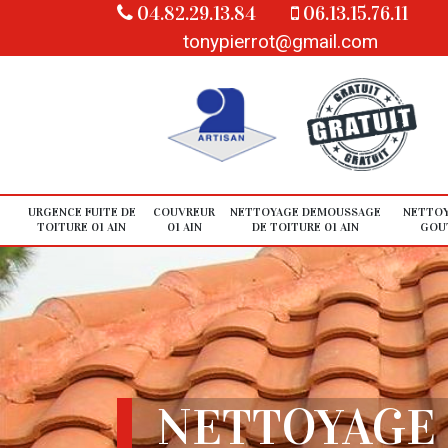
04.82.29.13.84
06.13.15.76.11
tonypierrot@gmail.com
URGENCE FUITE DE
COUVREUR
NETTOYAGE DEMOUSSAGE
NETTOY
TOITURE 01 AIN
01 AIN
DE TOITURE 01 AIN
GOUT
NETTOYAGE