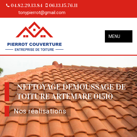
04.82.29.13.84
06.13.15.76.11
tonypierrot@gmail.com
MENU
NETTOYAGE DEMOUSSAGE DE
TOITURE ARTEMARE 01510
Nos réalisations