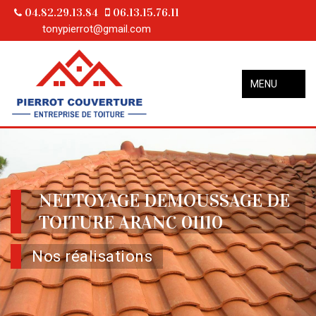
04.82.29.13.84
06.13.15.76.11
tonypierrot@gmail.com
MENU
NETTOYAGE DEMOUSSAGE DE
TOITURE ARANC 01110
Nos réalisations