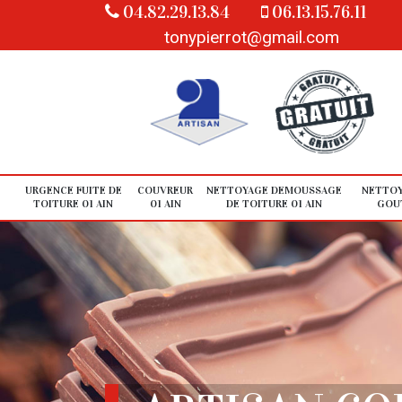
04.82.29.13.84
06.13.15.76.11
tonypierrot@gmail.com
URGENCE FUITE DE
COUVREUR
NETTOYAGE DEMOUSSAGE
NETTOY
TOITURE 01 AIN
01 AIN
DE TOITURE 01 AIN
GOUT