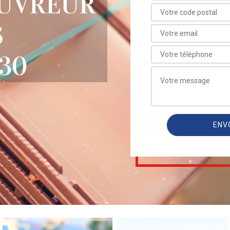
OUVREUR
S
630