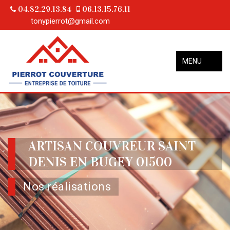
04.82.29.13.84
06.13.15.76.11
tonypierrot@gmail.com
MENU
ARTISAN COUVREUR SAINT
DENIS EN BUGEY 01500
Nos réalisations