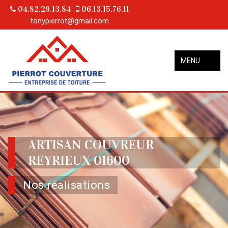
04.82.29.13.84
06.13.15.76.11
tonypierrot@gmail.com
MENU
ARTISAN COUVREUR
REYRIEUX 01600
Nos réalisations