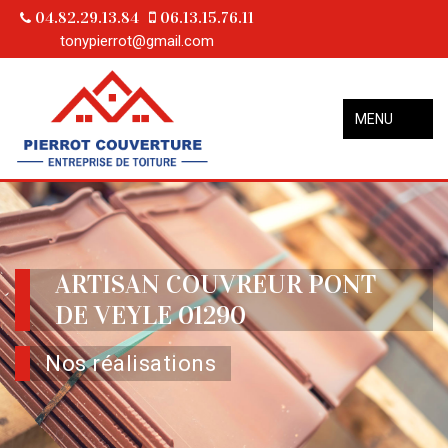
04.82.29.13.84
06.13.15.76.11
tonypierrot@gmail.com
MENU
ARTISAN COUVREUR PONT
DE VEYLE 01290
Nos réalisations